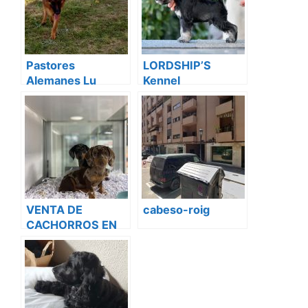
Pastores
LORDSHIP’S
Alemanes Lu
Kennel
Michelfer
VENTA DE
cabeso-roig
CACHORROS EN
VALENCIA