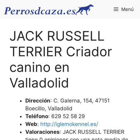
Saltar
Menú
al
contenido
JACK RUSSELL
TERRIER Criador
canino en
Valladolid
Dirección
: C. Galerna, 154, 47151
Boecillo, Valladolid
Teléfono
: 629 52 58 29
Web
:
http://iglemokennel.es/
Valoraciones
: JACK RUSSELL TERRIER
tiene 0 opiniones con una nota media de