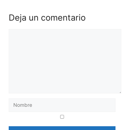
Deja un comentario
Comentario
Nombre
Correo
Web
electrónico