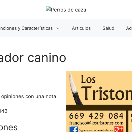
nciones y Características
Articulos
Salud
Ad
iador canino
 2 opiniones con una nota
143
tones