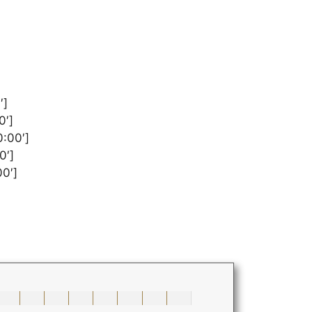
′]
0′]
:00′]
0′]
0′]