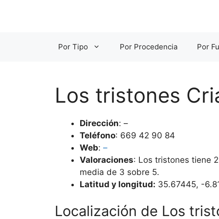
Saltar
al
contenido
Por Tipo
Por Procedencia
Por Fu
Los tristones Cr
Dirección
: –
Teléfono
: 669 42 90 84
Web
:
–
Valoraciones
: Los tristones tiene
media de 3 sobre 5.
Latitud y longitud:
35.67445, -6.8
Localización de Los tris