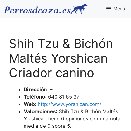
Saltar
Menú
al
contenido
Shih Tzu & Bichón
Maltés Yorshican
Criador canino
Dirección
: –
Teléfono
: 640 81 65 37
Web
:
http://www.yorshican.com/
Valoraciones
: Shih Tzu & Bichón Maltés
Yorshican tiene 0 opiniones con una nota
media de 0 sobre 5.