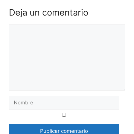
Deja un comentario
Comentario
Nombre
Correo
Web
electrónico