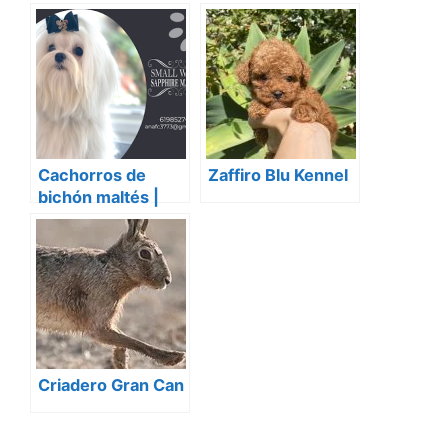
Maltes, Pomerania,
Caniche Toy
Cachorros de
Zaffiro Blu Kennel
bichón maltés |
Small White
Sapphire Maltese
Criadero Gran Can