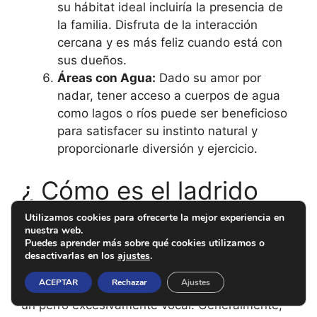
su hábitat ideal incluiría la presencia de
la familia. Disfruta de la interacción
cercana y es más feliz cuando está con
sus dueños.
Áreas con Agua:
Dado su amor por
nadar, tener acceso a cuerpos de agua
como lagos o ríos puede ser beneficioso
para satisfacer su instinto natural y
proporcionarle diversión y ejercicio.
¿ Cómo es el ladrido
del Perdiguero de
Utilizamos cookies para ofrecerte la mejor experiencia en
nuestra web.
Burgos ?
Puedes aprender más sobre qué cookies utilizamos o
desactivarlas en los
ajustes
.
ACEPTAR
Rechazar
Ajustes
El Perdiguero de Burgos no es conocido por ser
un perro excesivamente vocal. Generalmente,