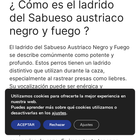
¿ Cómo es el ladrido
del Sabueso austriaco
negro y fuego ?
El ladrido del Sabueso Austriaco Negro y Fuego
se describe comúnmente como potente y
profundo. Estos perros tienen un ladrido
distintivo que utilizan durante la caza,
especialmente al rastrear presas como liebres.
Su vocalización puede ser enérgica y
resonante, lo que les permite alertar a los
Utilizamos cookies para ofrecerte la mejor experiencia en
nuestra web.
cazadores sobre la presencia de presas y
Puedes aprender más sobre qué cookies utilizamos o
comunicarse durante la actividad cinegética.
desactivarlas en los
ajustes
.
Además, el ladrido puede variar en intensidad y
ACEPTAR
Rechazar
Ajustes
tono según la situación, mostrando la
adaptabilidad de esta raza a diferentes