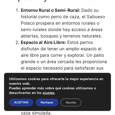
Entorno Rural o Semi-Rural:
Dado su
historial como perro de caza, el Sabueso
Polaco prospera en entornos rurales o
semi-rurales donde hay acceso a áreas
abiertas, bosques y terrenos naturales.
Espacio al Aire Libre:
Estos perros
disfrutan de tener un amplio espacio al
aire libre para correr y explorar. Un patio
grande o un área cercada les proporciona
el espacio necesario para satisfacer sus
necesidades de ejercicio.
Utilizamos cookies para ofrecerte la mejor experiencia en
Acceso a Naturaleza:
Un hábitat que le
nuestra web.
brinde acceso a la naturaleza es ideal.
Puedes aprender más sobre qué cookies utilizamos o
desactivarlas en los
ajustes
.
Esto incluye áreas boscosas o campos
donde puedan ejercitar su agudo sentido
ACEPTAR
Rechazar
Ajustes
del olfato y participar en actividades de
caza simulada.