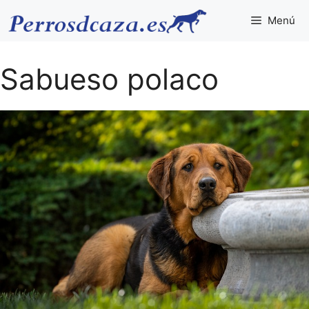
Saltar
Menú
al
contenido
Sabueso polaco