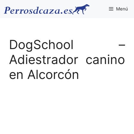
Saltar
Menú
al
contenido
DogSchool –
Adiestrador canino
en Alcorcón