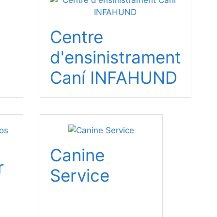
a
Centre
d'ensinistrament
Caní INFAHUND
Canine
r
Service