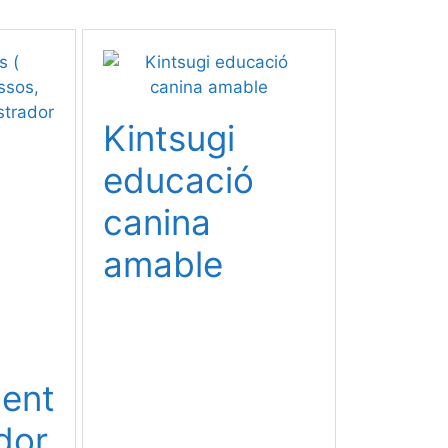
Kintsugi
educació
canina
amable
ment
ador