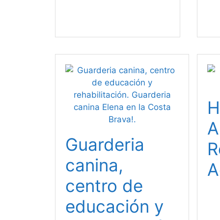
H
A
Guarderia
R
canina,
A
centro de
educación y