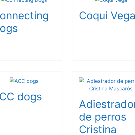
onnecting
Coqui Veg
ogs
CC dogs
Adiestrado
de perros
Cristina