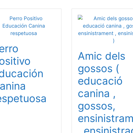
erro
Amic dels
ositivo
gossos (
ducación
educació
anina
canina ,
espetuosa
gossos,
ensinistra
, ensinistr