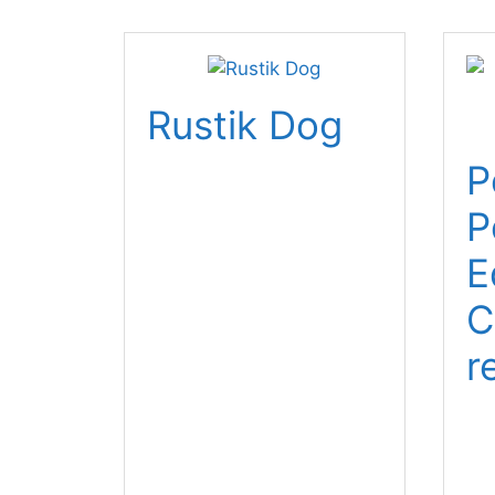
Rustik Dog
P
P
E
C
r