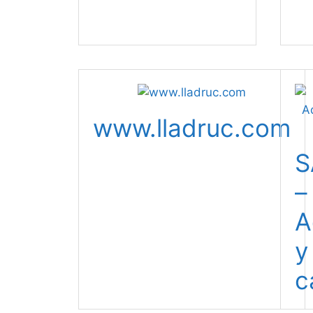
www.lladruc.com
S
–
A
y
c