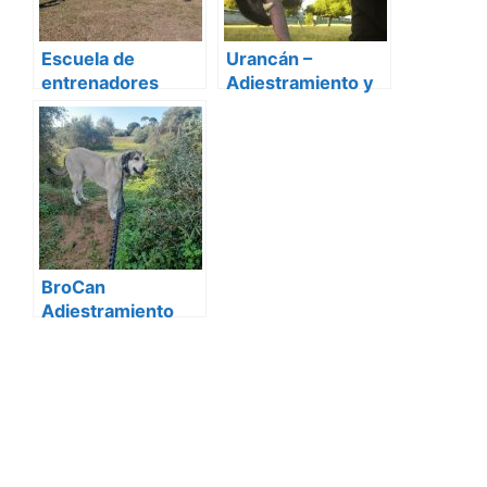
Escuela de
Urancán –
entrenadores
Adiestramiento y
caninos “Moe
Educación Canina
Szyslak” –
en Sevilla
Adiestramiento y
educación canina
en Sevilla
BroCan
Adiestramiento
Canino en sevilla