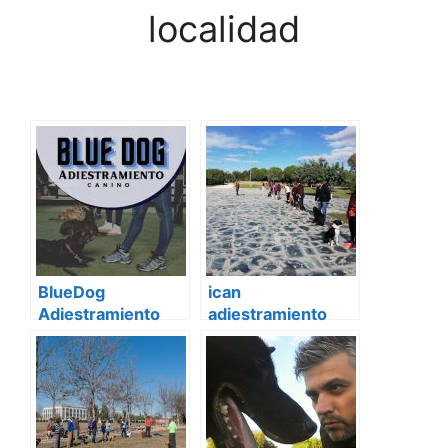
localidad
BlueDog
ican
Adiestramiento
adiestramiento
Canino Sevilla
canino Sevilla