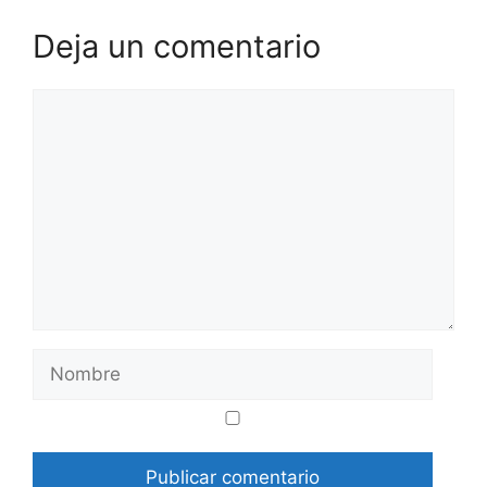
Deja un comentario
Comentario
Nombre
Correo
Web
electrónico