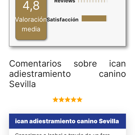
Reviews
4,8
Valoración
Satisfacción
media
Comentarios sobre ican
adiestramiento canino
Sevilla
ican adiestramiento canino Sevilla