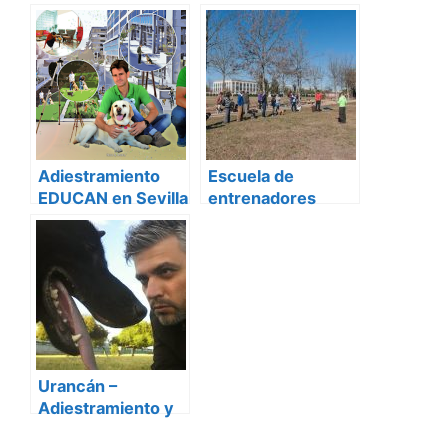
Canino Sevilla
Canino en sevilla
Adiestramiento
Escuela de
EDUCAN en Sevilla
entrenadores
caninos “Moe
Szyslak” –
Adiestramiento y
educación canina
en Sevilla
Urancán –
Adiestramiento y
Educación Canina