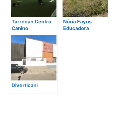
Tarrecan Centro
Núria Fayos
Canino
Educadora
Canina/Adiestrami
ento Vall
d'Albaida/La
Costera/la Safor/El
Comtat
Diverticani