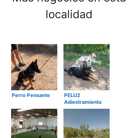
localidad
Perro Pensante
PELU2
Adiestramiento
Canino