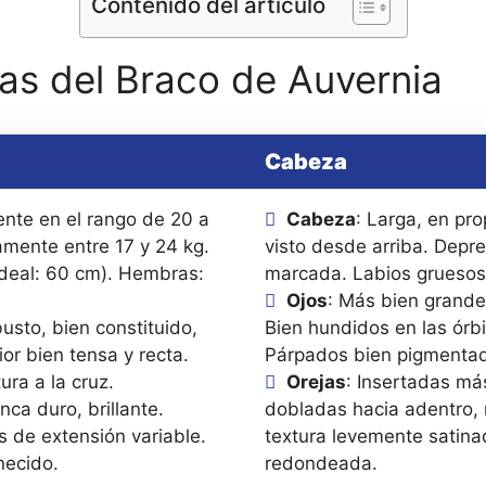
Contenido del artículo
cas del Braco de Auvernia
Cabeza
ente en el rango de 20 a
Cabeza
: Larga, en pr
amente entre 17 y 24 kg.
visto desde arriba. Depr
ideal: 60 cm). Hembras:
marcada. Labios gruesos, 
Ojos
: Más bien grande
busto, bien constituido,
Bien hundidos en las órbi
or bien tensa y recta.
Párpados bien pigmentado
ura a la cruz.
Orejas
: Insertadas má
nca duro, brillante.
dobladas hacia adentro, 
 de extensión variable.
textura levemente satin
necido.
redondeada.