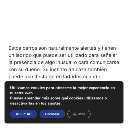
Estos perros son naturalmente alertas y tienen
un ladrido que puede ser utilizado para señalar
la presencia de algo inusual o para comunicarse
con su dueño. Su instinto de caza también
puede manifestarse en ladridos cuando
detectan o persiguen presas.
Utilizamos cookies para ofrecerte la mejor experiencia en
nuestra web.
Es importante tener en cuenta que el
Puedes aprender más sobre qué cookies utilizamos o
desactivarlas en los
ajustes
.
entrenamiento desde cachorro puede influir en
el comportamiento vocal de la raza.
ACEPTAR
Rechazar
Ajustes